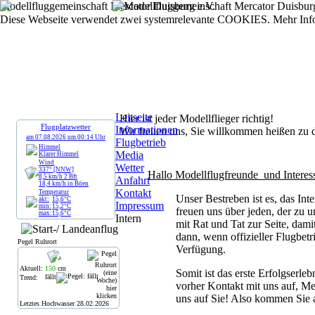
Modellfluggemeinschaft Mercator Duisburg e.V.
Diese Webseite verwendet zwei systemrelevante COOKIES. Mehr Inf
Leitseite
Hier ist jeder Modellflieger richtig!
Flugplatzwetter
Informationen
Wir freuen uns, Sie willkommen heißen zu 
am
07.08.2026
um
00:14
Uhr
Flugbetrieb
Himmel
Media
Klarer Himmel
Wind
Wetter
337° [NNW]
Hallo Modellflugfreunde und Interess
8,5
km/h
2
Bft
Anfahrt
18,4
km/h
in Böen
Kontakt
Temperatur
Unser Bestreben ist es, das In
akt:
15,6
°C
Impressum
min:
15,2
°C
freuen uns über jeden, der zu
max:
15,6
°C
Intern
mit Rat und Tat zur Seite, dam
dann, wenn offizieller Flugbet
Pegel Ruhrort
Verfügung.
Aktuell:
150
cm
Somit ist das erste Erfolgserle
fällt
Trend:
vorher Kontakt mit uns auf, 
uns auf Sie! Also kommen Sie a
Letztes Hochwasser
28.02.2026