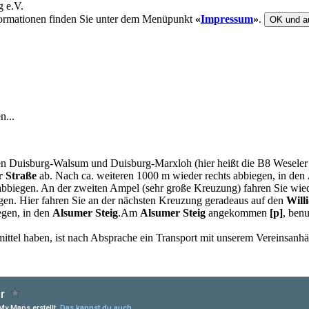
ormationen finden Sie unter dem Menüpunkt
«
Impressum
»
.
OK und a
n...
n Duisburg-Walsum und Duisburg-Marxloh (hier heißt die B8 Weseler S
 Straße
ab. Nach ca. weiteren 1000 m wieder rechts abbiegen, in den
bbiegen. An der zweiten Ampel (sehr große Kreuzung) fahren Sie wied
en. Hier fahren Sie an der nächsten Kreuzung geradeaus auf den
Will
egen, in den
Alsumer Steig
.Am
Alsumer Steig
angekommen
[p]
, ben
tmittel haben, ist nach Absprache ein Transport mit unserem Vereinsanh