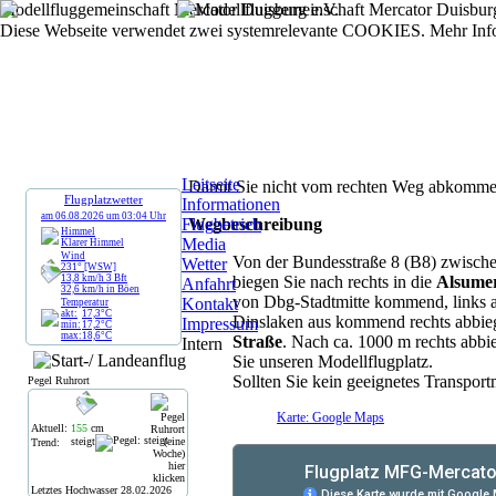
Modellfluggemeinschaft Mercator Duisburg e.V.
Diese Webseite verwendet zwei systemrelevante COOKIES. Mehr Inf
Leitseite
Damit Sie nicht vom rechten Weg abkomme
Flugplatzwetter
Informationen
am
06.08.2026
um
03:04
Uhr
Flugbetrieb
Wegbeschreibung
Himmel
Media
Klarer Himmel
Wind
Von der Bundesstraße 8 (B8) zwische
Wetter
231° [WSW]
13,8
km/h
3
Bft
biegen Sie nach rechts in die
Alsumer
Anfahrt
32,6
km/h
in Böen
von Dbg-Stadtmitte kommend, links a
Kontakt
Temperatur
akt:
17,3
°C
Dinslaken aus kommend rechts abbieg
Impressum
min:
17,2
°C
max:
18,6
°C
Straße
. Nach ca. 1000 m rechts abbi
Intern
Sie unseren Modellflugplatz.
Sollten Sie kein geeignetes Transpor
Pegel Ruhrort
Karte: Google Maps
Aktuell:
155
cm
steigt
Trend:
Letztes Hochwasser
28.02.2026