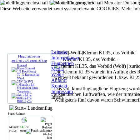
Modellfluggemeinschaft Mercator Duisburg e.V.
Diese Webseite verwendet zwei systemrelevante COOKIES. Mehr Inf
Leitseite
Videos |-Wolf-|Klemm KL35, das Vorbild
Flugplatzwetter
Informationen
- Klemm KL35, das Vorbild -
am
07.08.2026
um
08:20
Uhr
Flugbetrieb
Himmel
Media
Klarer Himmel
Die Klemm Kl 35 war ein im Auftrag des R
1/8
Bewölkung
Wetter
70
% Regenrisiko
weltweit bekannt gewordenen L bzw. Kl 25 
Wind
Anfahrt
259° [WSW]
1,6
km/h
1
Bft
Kontakt
Das voll kunstflugtaugliche Flugzeug wurde
6,4
km/h
in Böen
Impressum
Temperatur
ausländischen Luftwaffen, wie der rumänisc
akt:
16,3
°C
Intern
min:
12,8
°C
Wenigstens fünf davon waren Schwimmerfl
max:
17,2
°C
Pegel Ruhrort
Aktuell:
147
cm
steht
Trend: